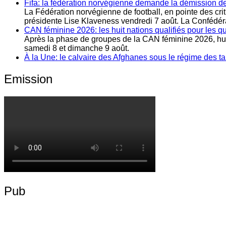
Fifa: la fédération norvégienne demande la démission de
La Fédération norvégienne de football, en pointe des cr
présidente Lise Klaveness vendredi 7 août. La Confédératio
CAN féminine 2026: les huit nations qualifiés pour les qu
Après la phase de groupes de la CAN féminine 2026, huit
samedi 8 et dimanche 9 août.
À la Une: le calvaire des Afghanes sous le régime des ta
Emission
Pub