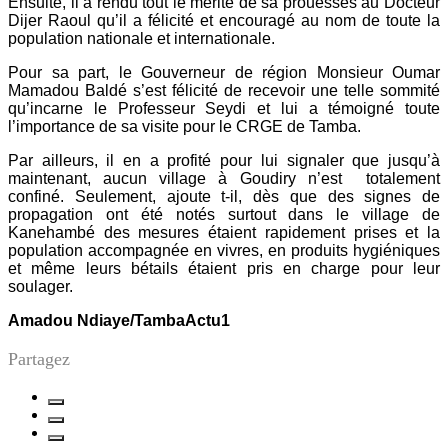
Ensuite, il a rendu tout le mérite de sa prouesses au Docteur
Dijer Raoul qu’il a félicité et encouragé au nom de toute la
population nationale et internationale.
Pour sa part, le Gouverneur de région Monsieur Oumar
Mamadou Baldé s’est félicité de recevoir une telle sommité
qu’incarne le Professeur Seydi et lui a témoigné toute
l’importance de sa visite pour le CRGE de Tamba.
Par ailleurs, il en a profité pour lui signaler que jusqu’à
maintenant, aucun village à Goudiry n’est totalement
confiné. Seulement, ajoute t-il, dès que des signes de
propagation ont été notés surtout dans le village de
Kanehambé des mesures étaient rapidement prises et la
population accompagnée en vivres, en produits hygiéniques
et même leurs bétails étaient pris en charge pour leur
soulager.
Amadou Ndiaye/TambaActu1
Partagez