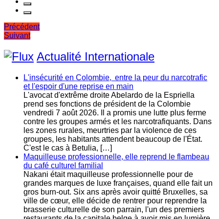
Navigation
Précédent
Suivant
de
l’article
Actualité Internationale
L'insécurité en Colombie, entre la peur du narcotrafic
et l'espoir d'une reprise en main
L'avocat d'extrême droite Abelardo de la Espriella
prend ses fonctions de président de la Colombie
vendredi 7 août 2026. Il a promis une lutte plus ferme
contre les groupes armés et les narcotrafiquants. Dans
les zones rurales, meurtries par la violence de ces
groupes, les habitants attendent beaucoup de l'État.
C'est le cas à Betulia, […]
Maquilleuse professionnelle, elle reprend le flambeau
du café culturel familial
Nakani était maquilleuse professionnelle pour de
grandes marques de luxe françaises, quand elle fait un
gros burn-out. Six ans après avoir quitté Bruxelles, sa
ville de cœur, elle décide de rentrer pour reprendre la
brasserie culturelle de son parrain, l'un des premiers
restaurants de la capitale belge à avoir mis en lumière