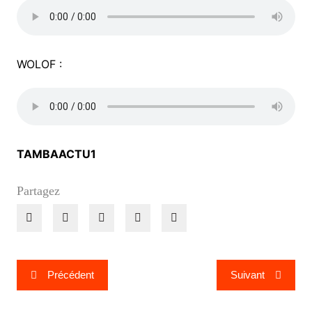
WOLOF :
TAMBAACTU1
Partagez
Navigation
Précédent
Suivant
de