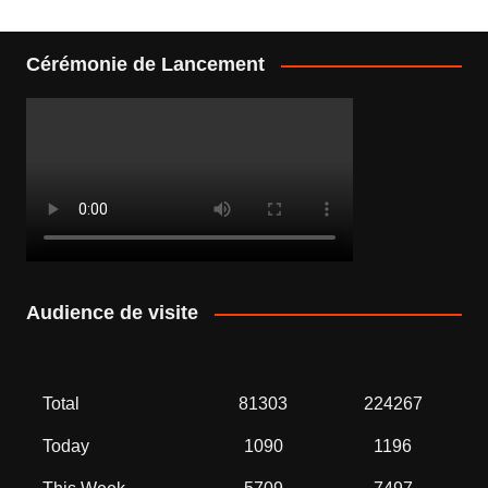
l’article
Cérémonie de Lancement
Audience de visite
Total
81303
224267
Today
1090
1196