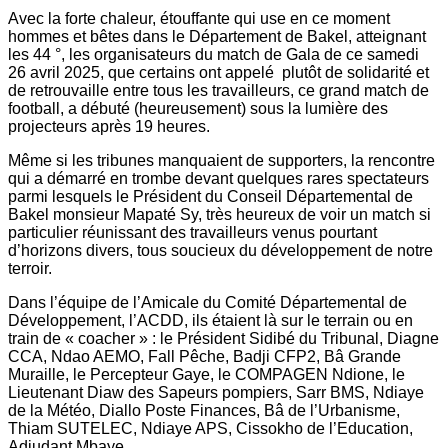
Avec la forte chaleur, étouffante qui use en ce moment
hommes et bêtes dans le Département de Bakel, atteignant
les 44 °, les organisateurs du match de Gala de ce samedi
26 avril 2025, que certains ont appelé plutôt de solidarité et
de retrouvaille entre tous les travailleurs, ce grand match de
football, a débuté (heureusement) sous la lumière des
projecteurs après 19 heures.
Même si les tribunes manquaient de supporters, la rencontre
qui a démarré en trombe devant quelques rares spectateurs
parmi lesquels le Président du Conseil Départemental de
Bakel monsieur Mapaté Sy, très heureux de voir un match si
particulier réunissant des travailleurs venus pourtant
d’horizons divers, tous soucieux du développement de notre
terroir.
Dans l’équipe de l’Amicale du Comité Départemental de
Développement, l’ACDD, ils étaient là sur le terrain ou en
train de « coacher » : le Président Sidibé du Tribunal, Diagne
CCA, Ndao AEMO, Fall Pêche, Badji CFP2, Bâ Grande
Muraille, le Percepteur Gaye, le COMPAGEN Ndione, le
Lieutenant Diaw des Sapeurs pompiers, Sarr BMS, Ndiaye
de la Météo, Diallo Poste Finances, Bâ de l’Urbanisme,
Thiam SUTELEC, Ndiaye APS, Cissokho de l’Education,
Adjudant Mbaye…