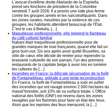
L'avocat d'extrême droite Abelardo de la Espriella
prend ses fonctions de président de la Colombie
vendredi 7 août 2026. Il a promis une lutte plus ferme
contre les groupes armés et les narcotrafiquants. Dans
les zones rurales, meurtries par la violence de ces
groupes, les habitants attendent beaucoup de l'État.
C'est le cas à Betulia, […]
Maquilleuse professionnelle, elle reprend le flambeau
du café culturel familial
Nakani était maquilleuse professionnelle pour de
grandes marques de luxe françaises, quand elle fait un
gros burn-out. Six ans après avoir quitté Bruxelles, sa
ville de cœur, elle décide de rentrer pour reprendre la
brasserie culturelle de son parrain, l'un des premiers
restaurants de la capitale belge à avoir mis en lumière
les cultures du […]
Incendies en France: la délicate sécurisation de la forêt
de Fontainebleau, prélude à une lente reconstruction
En France, la forêt de Fontainebleau a subi en juillet
des incendies qui ont ravagé environ 2 000 hectares du
massif forestier, soit 10% de sa surface totale. L'Office
national des forêts (ONF) est revenu dans les zones
ravagées par les flammes pour faire un état des lieux.
Alors que les reprises des feux menacent, la […]