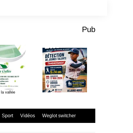
Pub
 la vallée
Sport
Vidéos
Weglot switcher