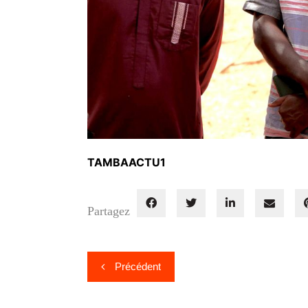
TAMBAACTU1
Partagez
Navigation
Précédent
de