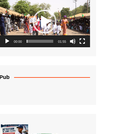
vidéo
00:00
01:55
Pub