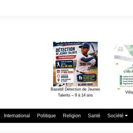
Basebll Détection de Jeunes
Villa
Talents – 9 à 14 ans
International
Politique
Religion
Santé
Société
Nécrologie