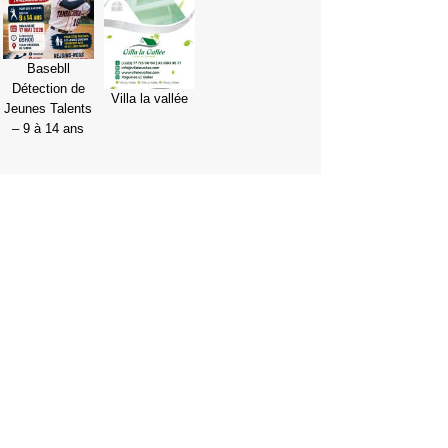
Basebll
Détection de
Villa la vallée
Jeunes Talents
– 9 à 14 ans