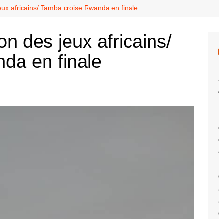
ux africains/ Tamba croise Rwanda en finale
 des jeux africains/
da en finale