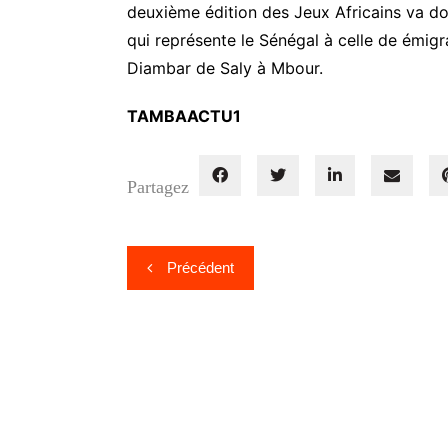
deuxième édition des Jeux Africains va d
qui représente le Sénégal à celle de émig
Diambar de Saly à Mbour.
TAMBAACTU1
Partagez
Navigation
Précédent
de
l’article