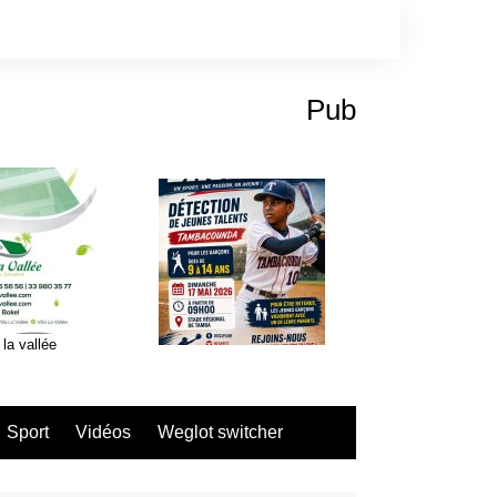
Pub
 la vallée
Sport
Vidéos
Weglot switcher