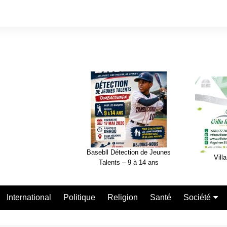
Basebll Détection de Jeunes
Villa
Talents – 9 à 14 ans
International
Politique
Religion
Santé
Société
Nécrologie