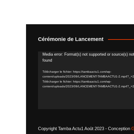
Cérémonie de Lancement
Media error: Format(s) not supported or source(s) no
Lecteur
found
vidéo
Télécharger le fichier: https://tambaactu1.com/wp-
content/uploads/2023/09/LANCEMENT-TAMBAACTU1-2.mp4?_=
Télécharger le fichier: https://tambaactu1.com/wp-
content/uploads/2023/09/LANCEMENT-TAMBAACTU1-2.mp4?_=
Copyright Tamba Actu1 Août 2023 - Conception
G