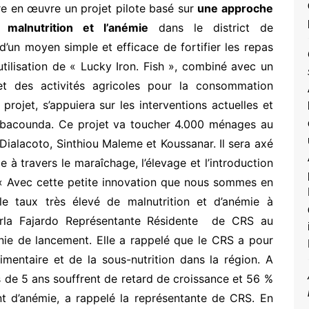
e en œuvre un projet pilote basé sur
une approche
a malnutrition et l’anémie
dans le district de
’un moyen simple et efficace de fortifier les repas
utilisation de « Lucky Iron. Fish », combiné avec un
t des activités agricoles pour la consommation
rojet, s’appuiera sur les interventions actuelles et
bacounda. Ce projet va toucher 4.000 ménages au
ialacoto, Sinthiou Maleme et Koussanar. Il sera axé
le à travers le maraîchage, l’élevage et l’introduction
. « Avec cette petite innovation que nous sommes en
 le taux très élevé de malnutrition et d’anémie à
la Fajardo Représentante Résidente de CRS au
nie de lancement. Elle a rappelé que le CRS a pour
limentaire et de la sous-nutrition dans la région. A
de 5 ans souffrent de retard de croissance et 56 %
t d’anémie, a rappelé la représentante de CRS. En