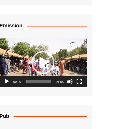
Emission
Lecteur
vidéo
00:00
01:55
Pub