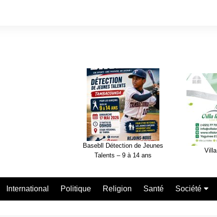
Basebll Détection de Jeunes
Villa
Talents – 9 à 14 ans
International
Politique
Religion
Santé
Société
Nécrologie