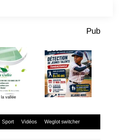
Pub
 la vallée
Sport
Vidéos
Weglot switcher