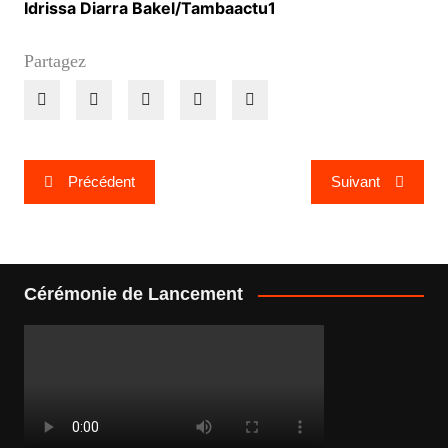
Idrissa Diarra Bakel/Tambaactu1
Partagez
Navigation
Précédent
Suivant
de
l’article
Cérémonie de Lancement