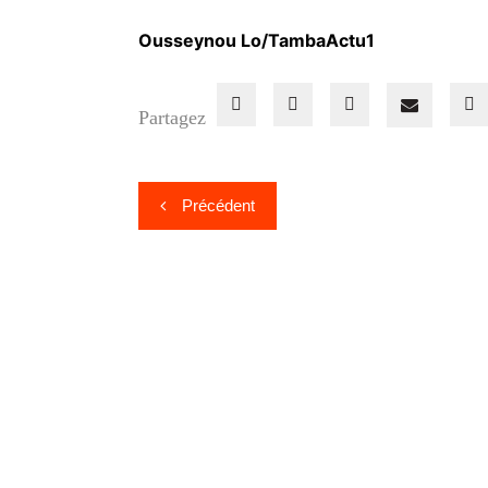
Ousseynou Lo/TambaActu1
Partagez
Navigation
Précédent
de
l’article