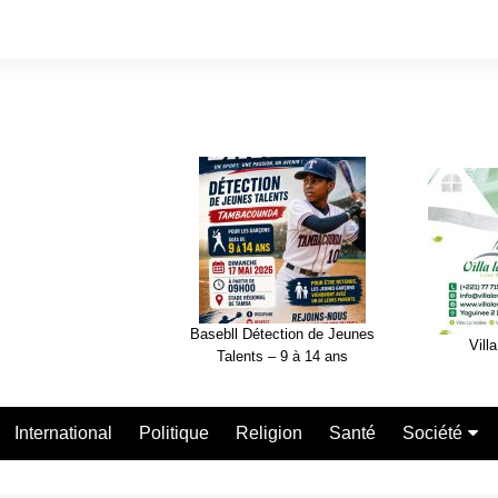
Basebll Détection de Jeunes
Villa
Talents – 9 à 14 ans
International
Politique
Religion
Santé
Société
Nécrologie