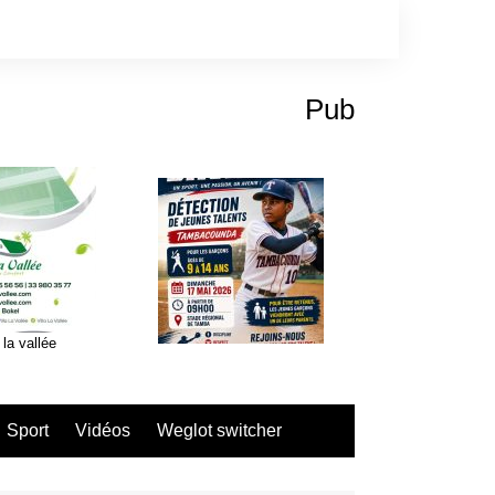
Pub
 la vallée
Sport
Vidéos
Weglot switcher