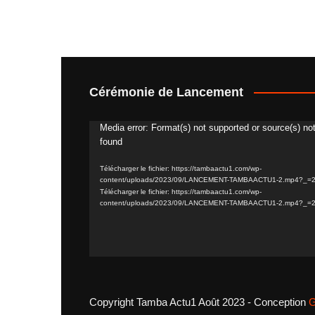
Cérémonie de Lancement
Media error: Format(s) not supported or source(s) no
Lecteur
found
vidéo
Télécharger le fichier: https://tambaactu1.com/wp-
content/uploads/2023/09/LANCEMENT-TAMBAACTU1-2.mp4?_=
Télécharger le fichier: https://tambaactu1.com/wp-
content/uploads/2023/09/LANCEMENT-TAMBAACTU1-2.mp4?_=
Copyright Tamba Actu1 Août 2023 - Conception
G