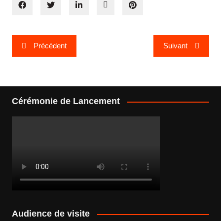
Navigation
Précédent
Suivant
de
l’article
Cérémonie de Lancement
Audience de visite