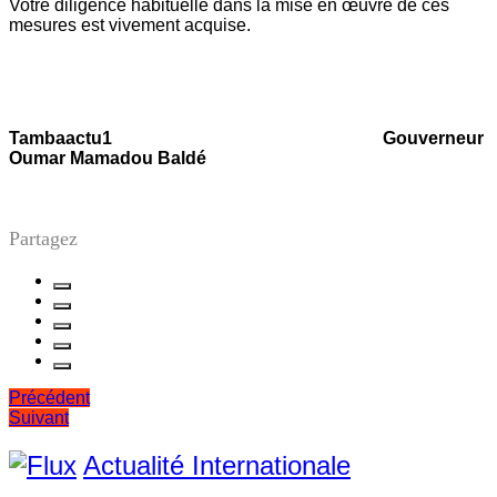
Votre diligence habituelle dans la mise en œuvre de ces
mesures est vivement acquise.
Tambaactu1
Gouverneur
Oumar Mamadou Baldé
Partagez
Navigation
Précédent
Suivant
de
l’article
Actualité Internationale