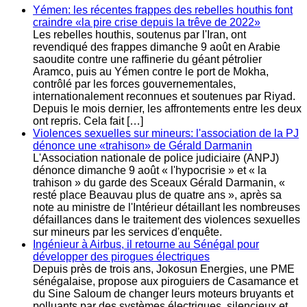
Yémen: les récentes frappes des rebelles houthis font
craindre «la pire crise depuis la trêve de 2022»
Les rebelles houthis, soutenus par l'Iran, ont
revendiqué des frappes dimanche 9 août en Arabie
saoudite contre une raffinerie du géant pétrolier
Aramco, puis au Yémen contre le port de Mokha,
contrôlé par les forces gouvernementales,
internationalement reconnues et soutenues par Riyad.
Depuis le mois dernier, les affrontements entre les deux
ont repris. Cela fait […]
Violences sexuelles sur mineurs: l'association de la PJ
dénonce une «trahison» de Gérald Darmanin
L'Association nationale de police judiciaire (ANPJ)
dénonce dimanche 9 août « l'hypocrisie » et « la
trahison » du garde des Sceaux Gérald Darmanin, «
resté place Beauvau plus de quatre ans », après sa
note au ministre de l'Intérieur détaillant les nombreuses
défaillances dans le traitement des violences sexuelles
sur mineurs par les services d'enquête.
Ingénieur à Airbus, il retourne au Sénégal pour
développer des pirogues électriques
Depuis près de trois ans, Jokosun Energies, une PME
sénégalaise, propose aux piroguiers de Casamance et
du Sine Saloum de changer leurs moteurs bruyants et
polluants par des systèmes électriques, silencieux et